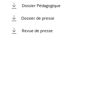
Dossier Pédagogique
Dossier de presse
Revue de presse
CONTACT PRESSE
Anne-Lise Kontz - N66
anne-lise@n66.fr
BOUTIQUE
DVD