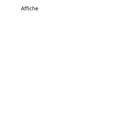
Affiche
Bande-annonce
Photos
Kit de
communication