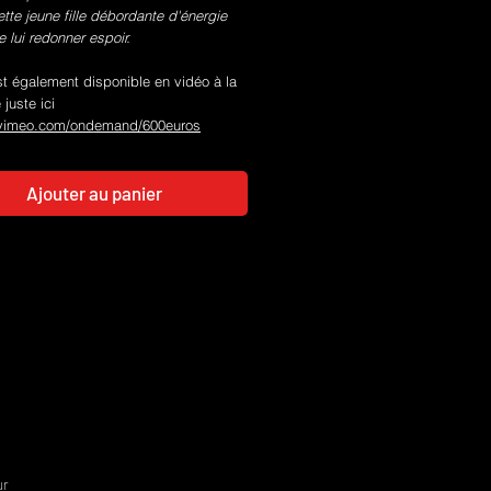
tte jeune fille débordante d'énergie
e lui redonner espoir.
st également disponible en vidéo à la
juste ici
/vimeo.com/ondemand/600euros
Ajouter au panier
ur