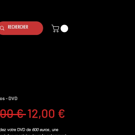
os - DVD
Prix
Prix
,00 € 
12,00 €
original
promotionne
ez votre DVD de
600 euros
, une