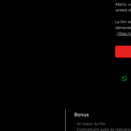
Marco, ce
tentera d
Le film e
demande 
:
https:/
Bonus
- 1er teaser du film
- Commentaire audio du réalisate