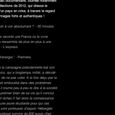
quasi documentaire, tournée notamment
élections de 2012, qui dresse le
d'un pays en crise, à travers le regard
nages forts et authentiques !
fort à voir absolument !" - 20 minutes
s raconte une France où le vivre
 ressemble de plus en plus à une
 - L'express
d'énergie." - Première
e la campagne présidentielle bat son
rco, qui a longtemps milité, a décidé
s de ne pas voter. A la fois déçu par la
e et embourbé dans des problèmes
 il tourne peu à peu le dos à la société
n premier bilan de sa vie qu'il conclut
échec.Il fait alors la connaissance
 une jeune étudiante pour qui ces
 sont porteuses d'espoir. Hébergée
modique somme de 600 euros chez