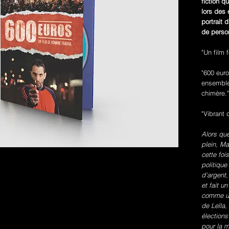
fiction 
lors des 
portrait 
de person
"Un film 
"600 euro
ensemble
chimère."
"Vibrant 
Alors qu
plein, Ma
cette foi
politiqu
d'argent,
et fait u
comme un 
de Leïla,
élections
pour la 