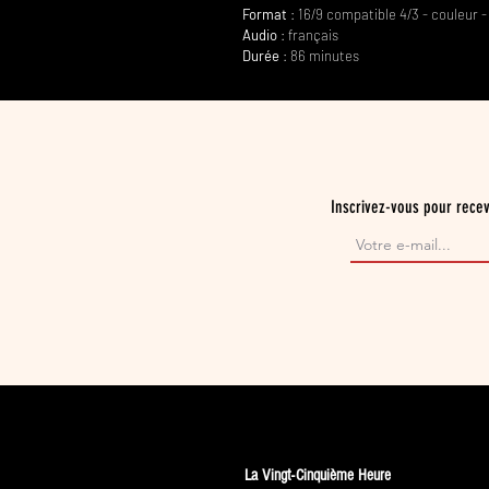
Format
: 16/9 compatible 4/3 - couleur 
Audio
: français
Durée
: 86 minutes
Inscrivez-vous pour recev
La Vingt-Cinquième Heure