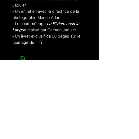
Jaquier
- Un entretien avec la directrice de la
photographie Marine Atlan
- Le court métrage
La Rivière sous la
Langue
réalisé par Carmen Jaquier
- Un livret exclusif de 30 pages sur le
tournage du film
NEWSLETTER
Inscrivez-vous pour recevoir toutes nos
actualités en avant-première : productions,
acquisitions, prochaines sorties, évènements...
Valider