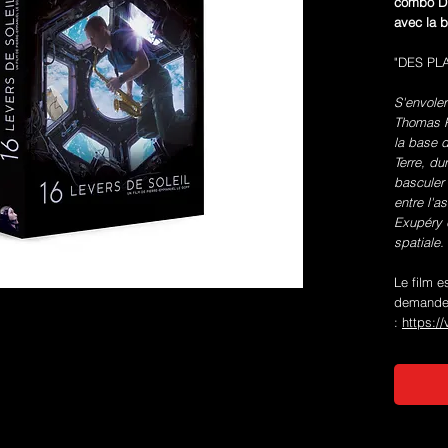
combo DV
avec la b
"DES PL
S'envoler
Thomas Pe
la base d
Terre, du
basculer 
entre l'a
Exupéry 
spatiale.
Le film e
demande 
:
https:/