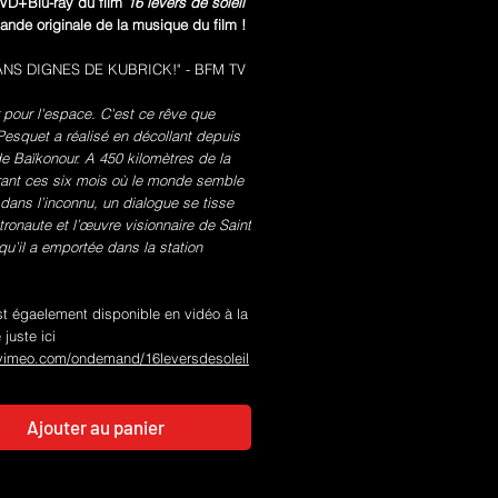
D+Blu-ray du film
16 levers de soleil
ande originale de la musique du film !
ANS DIGNES DE KUBRICK!" - BFM TV
 pour l'espace. C'est ce rêve que
squet a réalisé en décollant depuis
e Baïkonour. A 450 kilomètres de la
rant ces six mois où le monde semble
dans l’inconnu, un dialogue se tisse
stronaute et l’œuvre visionnaire de Saint
qu’il a emportée dans la station
st égaelement disponible en vidéo à la
juste ici
/vimeo.com/ondemand/16leversdesoleil
Ajouter au panier