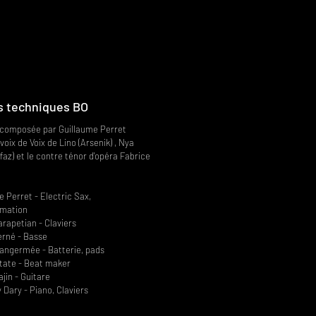
s techniques BO
composée par Guillaume Perret
voix de Voix de Lino (Arsenik) , Nya
ffaz) et le contre ténor d'opéra Fabrice
e Perret - Electric Sax,
mation
arapetian - Claviers
erné - Basse
angermée - Batterie, pads
ate - Beat maker
jin - Guitare
 Dary - Piano, Claviers