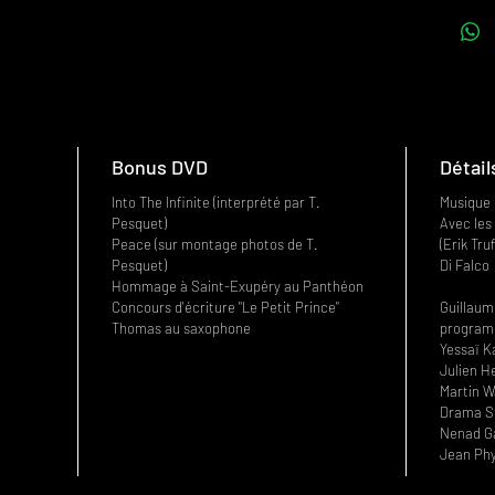
Bonus DVD
Détail
Into The Infinite (interprété par T.
Musique 
Pesquet)
Avec les 
Peace (sur montage photos de T.
(Erik Tru
Pesquet)
Di Falco
Hommage à Saint-Exupéry au Panthéon
Concours d'écriture "Le Petit Prince"
Guillaum
Thomas au saxophone
program
Yessaï K
Julien H
Martin W
Drama St
Nenad Ga
Jean Phy