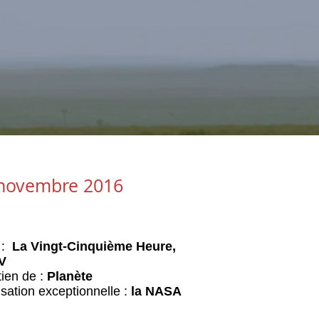
 novembre 2016
 :
La Vingt-Cinquième Heure,
V
tien de :
Planète
isation exceptionnelle :
la NASA