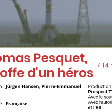
omas Pesquet,
/ 14
toffe d'un héros
n :
Jürgen Hansen, Pierre-Emmanuel
Production
Prospect T
Avec le sou
Avec l'autor
é :
Française
et l'ES