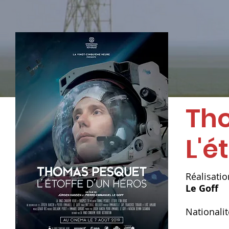
Th
L'é
Réalisatio
Le Goff
Nationalit